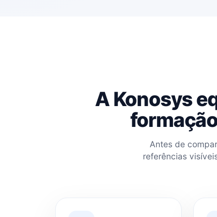
A Konosys eq
formação
Antes de compara
referências visíve