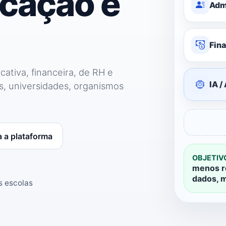
ucação e
Adm
Fin
cativa, financeira, de RH e
IA /
, universidades, organismos
 a plataforma
OBJETIV
menos r
dados, 
s escolas