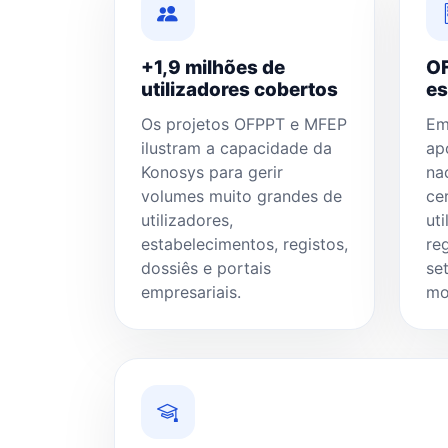
+1,9 milhões de
OF
utilizadores cobertos
es
Os projetos OFPPT e MFEP
Em
ilustram a capacidade da
ap
Konosys para gerir
na
volumes muito grandes de
ce
utilizadores,
ut
estabelecimentos, registos,
re
dossiês e portais
se
empresariais.
mo