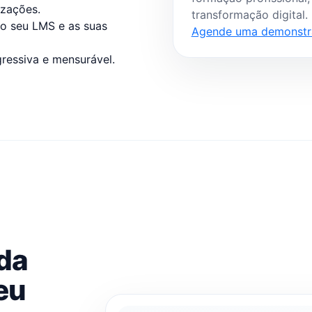
izações.
transformação digital.
 o seu LMS e as suas
Agende uma demonst
gressiva e mensurável.
 da
eu