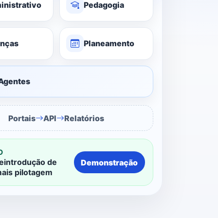
inistrativo
Pedagogia
anças
Planeamento
 Agentes
Portais
API
Relatórios
O
eintrodução de
Demonstração
mais pilotagem