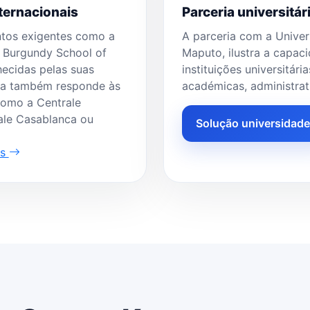
ternacionais
Parceria universit
ntos exigentes como a
A parceria com a Unive
 Burgundy School of
Maputo, ilustra a capa
hecidas pelas suas
instituições universitár
rma também responde às
académicas, administrati
como a Centrale
ale Casablanca ou
Solução universidad
as