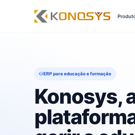
Produt
ERP para educação e formação
Konosys, 
plataforma