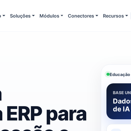
o
Soluções
Módulos
Conectores
Recursos
Educação
a
BASE UN
Dados
 ERP para
de IA