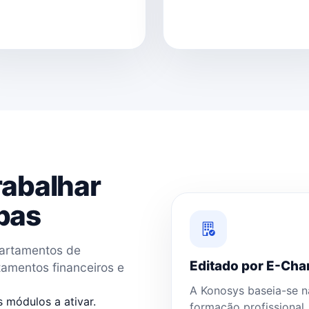
rabalhar
pas
partamentos de
Editado por E-Ch
amentos financeiros e
A Konosys baseia-se n
s módulos a ativar.
formação profissional,